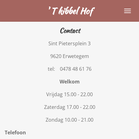
Ga
'
T
kibbel
Hof
direct
naar
Contact
de
hoofdinhoud
Sint Pietersplein 3
9620 Erwetegem
tel: 0478 48 61 76
Welkom
Vrijdag 15.00 - 22.00
Zaterdag 17.00 - 22.00
Zondag 10.00 - 21.00
Telefoon